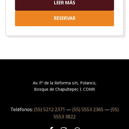
LEER MÁS
RESERVAR
Av. P.º de la Reforma s/n, Polanco,
Bosque de Chapultepec I. CDMX
Teléfonos:
(55) 5212 2371
—
(55) 5553 2365
—
(55)
5553 3822