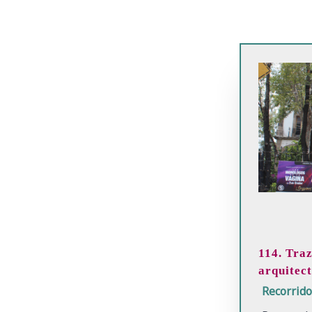
114. Traz
arquitec
Recorrid