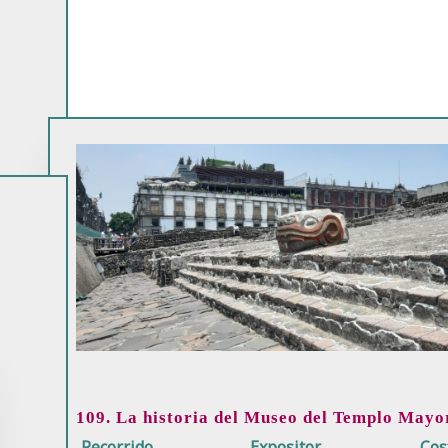
109. La historia del Museo del Templo Mayo
Recorrido
Expositor
Cos