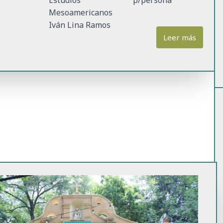
Estudios
p/persona
Mesoamericanos
Iván Lina Ramos
Leer más