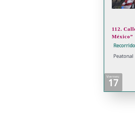
112. Cal
México”
Recorrid
Peatonal
Viernes:
17