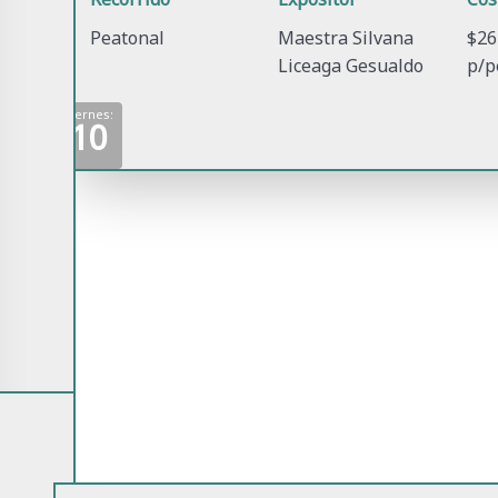
Peatonal
Maestra Silvana
$26
Liceaga Gesualdo
p/p
Viernes:
10