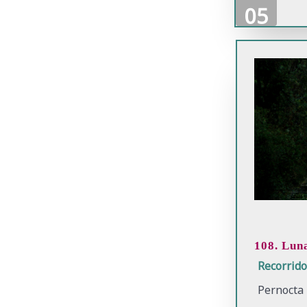
05
108. Lun
Recorrid
Pernocta