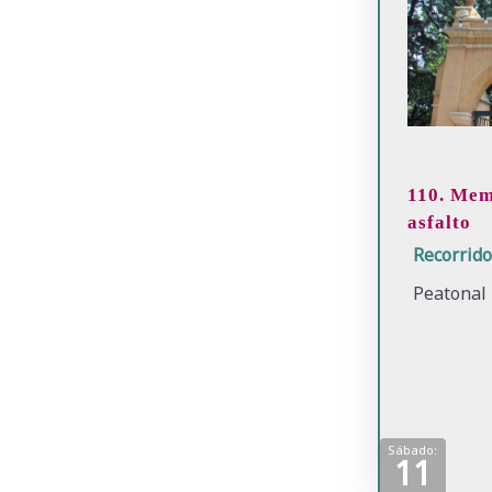
110. Memo
asfalto
Recorrid
Peatonal
Sábado:
11