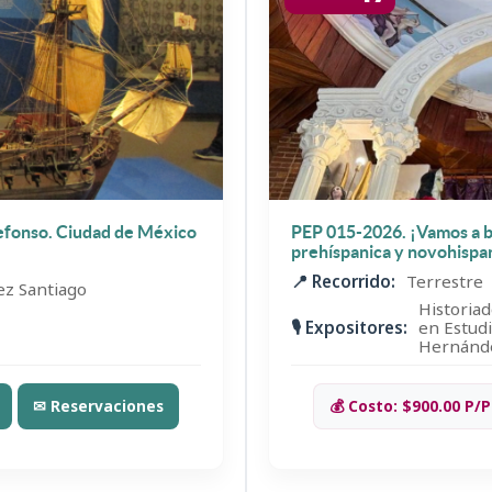
defonso. Ciudad de México
PEP 015-2026. ¡Vamos a ba
prehíspanica y novohispa
📍 Recorrido:
Terrestre
z Santiago
Historia
🎙️ Expositores:
en Estud
Hernánd
✉ Reservaciones
💰 Costo: $900.00 P/P