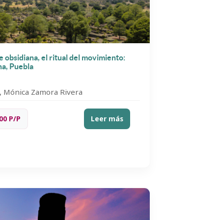
e obsidiana, el ritual del movimiento:
na, Puebla
, Mónica Zamora Rivera
00 P/P
Leer más