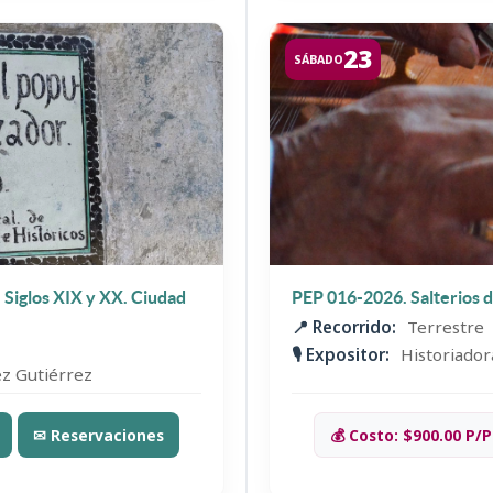
23
SÁBADO
. Siglos XIX y XX. Ciudad
PEP 016-2026. Salterios d
📍 Recorrido:
Terrestre
🎙️ Expositor:
Historiador
ez Gutiérrez
✉ Reservaciones
💰 Costo: $900.00 P/P