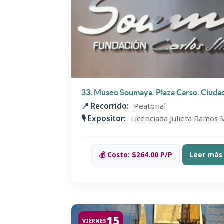
33. Museo Soumaya. Plaza Carso. Ciuda
📍 Recorrido:
Peatonal
🎙️ Expositor:
Licenciada Julieta Ramos 
💰 Costo: $264.00 P/P
Leer más
15
VIERNES