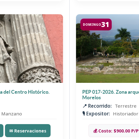
31
DOMINGO
sa del Centro Histórico.
PEP 017-2026. Zona arque
Morelos
📍 Recorrido:
Terrestre
ía Manzano
🎙️ Expositor:
Historiador
✉ Reservaciones
💰 Costo: $900.00 P/P