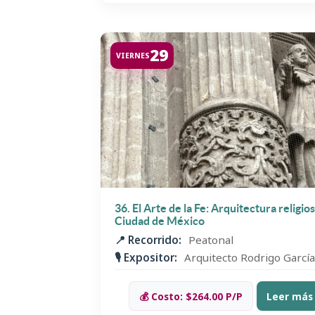
29
VIERNES
36. El Arte de la Fe: Arquitectura religio
Ciudad de México
📍 Recorrido:
Peatonal
🎙️ Expositor:
Arquitecto Rodrigo Garc
💰 Costo: $264.00 P/P
Leer más