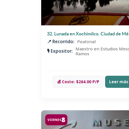
32. Lunada en Xochimilco. Ciudad de Mé
📍 Recorrido:
Peatonal
Maestro en Estudios Mes
🎙️ Expositor:
Ramos
💰 Costo: $264.00 P/P
Leer más
8
VIERNES