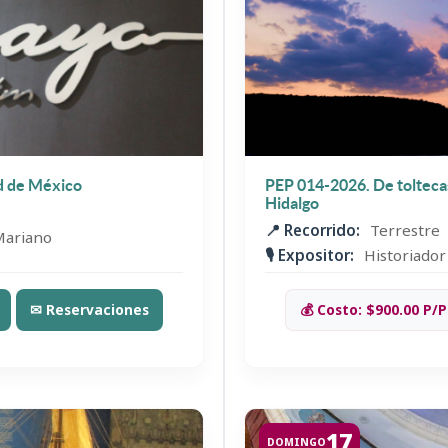
d de México
PEP 014-2026. De toltecas 
Hidalgo
📍 Recorrido:
Terrestre
Mariano
🎙️ Expositor:
Historiador
✉ Reservaciones
💰 Costo: $900.00 P/P
17
DOMINGO