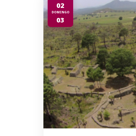
02
DOMINGO
03