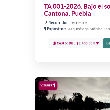
TA 001-2026. Bajo el so
Cantona, Puebla
📍 Recorrido:
Terrestre
🎙️ Expositor:
Arqueóloga Mónica Zam
💰 Costo: DBL $3,400.00 P/P
L
1
VIERNES