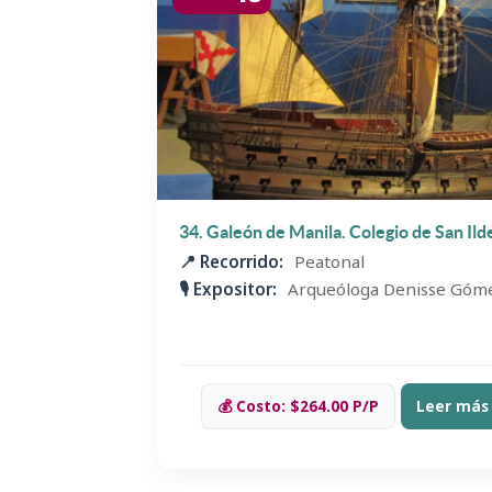
34. Galeón de Manila. Colegio de San Il
📍 Recorrido:
Peatonal
🎙️ Expositor:
Arqueóloga Denisse Góme
💰 Costo: $264.00 P/P
Leer más