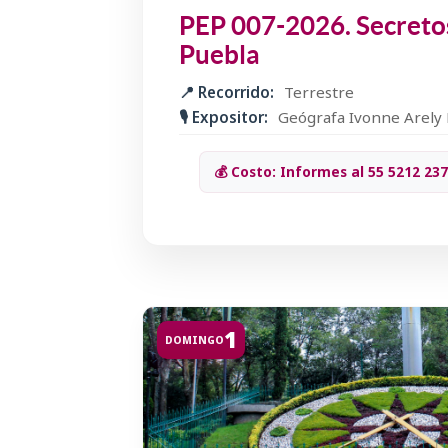
PEP 007-2026. Secretos
Puebla
📍 Recorrido:
Terrestre
🎙️ Expositor:
Geógrafa Ivonne Arely
💰 Costo: Informes al 55 5212 23
1
DOMINGO