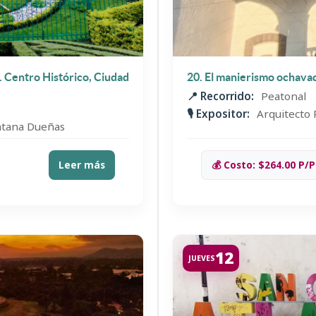
n. Centro Histórico, Ciudad
20. El manierismo ochavado
📍 Recorrido:
Peatonal
🎙️ Expositor:
Arquitecto
antana Dueñas
Leer más
💰 Costo: $264.00 P/P
12
JUEVES