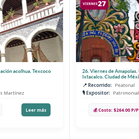
27
VIERNES
zación acolhua. Texcoco
26. Viernes de Amapolas.
Ixtacalco. Ciudad de Méx
📍 Recorrido:
Peatonal
es Martínez
🎙️ Expositor:
Patrimonial
Leer más
💰 Costo: $264.00 P/P