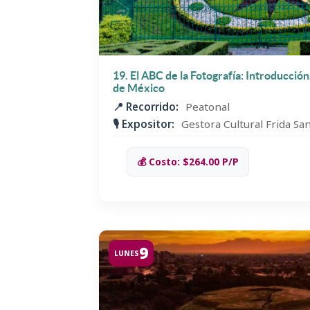
19. El ABC de la Fotografía: Introducció
de México
📍 Recorrido:
Peatonal
🎙️ Expositor:
Gestora Cultural Frida S
💰 Costo: $264.00 P/P
9
LUNES