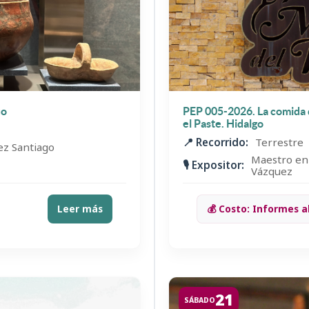
uo
PEP 005-2026. La comida d
el Paste. Hidalgo
📍 Recorrido:
Terrestre
z Santiago
Maestro en 
🎙️ Expositor:
Vázquez
Leer más
💰 Costo: Informes a
21
SÁBADO