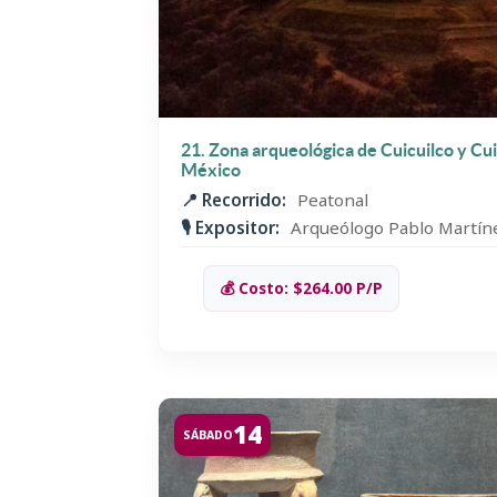
21. Zona arqueológica de Cuicuilco y Cui
México
📍 Recorrido:
Peatonal
🎙️ Expositor:
Arqueólogo Pablo Martí
💰 Costo: $264.00 P/P
14
SÁBADO