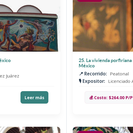
éxico
25. La vivienda porfirian
México
📍 Recorrido:
Peatonal
ez Juárez
🎙️ Expositor:
Licenciado
Leer más
💰 Costo: $264.00 P/P