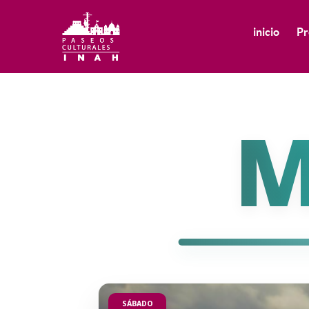
inicio
Pr
M
SÁBADO