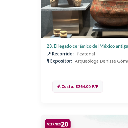
23. El legado cerámico del México antig
📍 Recorrido:
Peatonal
🎙️ Expositor:
Arqueóloga Denisse Góme
💰 Costo: $264.00 P/P
20
VIERNES