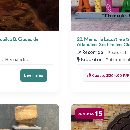
cuilco B. Ciudad de
22. Memoria Lacustre a tr
Atlapulco, Xochimilco. C
📍 Recorrido:
Peatonal
nez Hernández
🎙️ Expositor:
Patrimonial
Leer más
💰 Costo: $264.00 P/P
15
DOMINGO